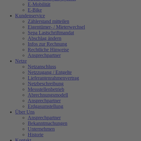
E-Mobilität
E-Bike
Kundenservice
Zählerstand mitteilen
Eigentümer- / Mieterwechsel
Sepa Lastschriftmandat
Abschlag ändern
Infos zur Rechnung
Rechtliche Hinweise
Ansprechpartner
Netze
Netzanschluss
Netzzugang / Entgelte
Lieferantenrahmenvertrag
Netzbeschreibung
Messstellenbetrieb
Abrechnungsmodell
Ansprechpartner
Erdgasumstellung
Über Uns
Ansprechpartner
Bekanntmachungen
Unternehmen
Historie
Kontakt