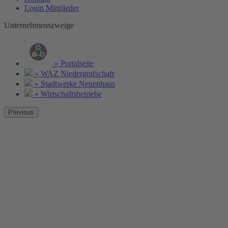
Login Mitglieder
Unternehmenszweige
» Portalseite
» WAZ Niedergrafschaft
» Stadtwerke Neuenhaus
» Wirtschaftsbetriebe
Previous
Ohne Wasser kein Leben!
Wasser ist Grundlage allen Lebens. Unser Trinkwasser steht Ihnen
jederzeit und in bester Qualität zur Verfügung!
Weitere Informationen »