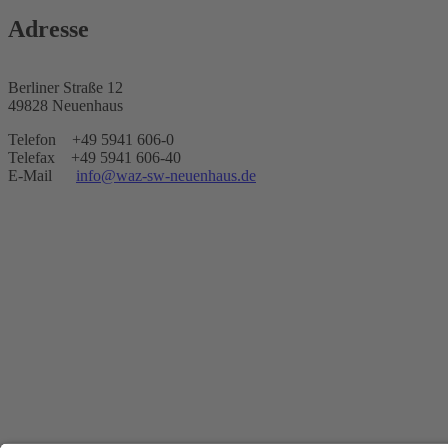
Adresse
Berliner Straße 12
49828 Neuenhaus
Telefon +49 5941 606-0
Telefax +49 5941 606-40
E-Mail
info@waz-sw-neuenhaus.de