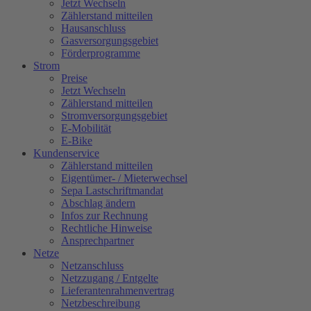
Jetzt Wechseln
Zählerstand mitteilen
Hausanschluss
Gasversorgungsgebiet
Förderprogramme
Strom
Preise
Jetzt Wechseln
Zählerstand mitteilen
Stromversorgungsgebiet
E-Mobilität
E-Bike
Kundenservice
Zählerstand mitteilen
Eigentümer- / Mieterwechsel
Sepa Lastschriftmandat
Abschlag ändern
Infos zur Rechnung
Rechtliche Hinweise
Ansprechpartner
Netze
Netzanschluss
Netzzugang / Entgelte
Lieferantenrahmenvertrag
Netzbeschreibung