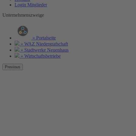
Login Mitglieder
Unternehmenszweige
» Portalseite
» WAZ Niedergrafschaft
» Stadtwerke Neuenhaus
» Wirtschaftsbetriebe
Previous
Ohne Wasser kein Leben!
Wasser ist Grundlage allen Lebens. Unser Trinkwasser steht Ihnen
jederzeit und in bester Qualität zur Verfügung!
Weitere Informationen »