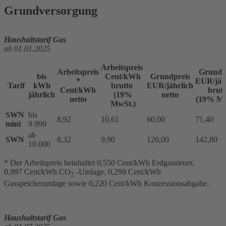
Grundversorgung
Haushaltstarif Gas
ab 01.01.2025
Arbeitspreis
Arbeitspreis
Grundp
bis
Cent/kWh
Grundpreis
*
EUR/jäh
Tarif
kWh
brutto
EUR/jährlich
Cent/kWh
brutt
jährlich
(19%
netto
netto
(19% Mw
MwSt.)
SWN
bis
8,92
10,61
60,00
71,40
mini
9.999
ab
SWN
8,32
9,90
120,00
142,80
10.000
* Der Arbeitspreis beinhaltet 0,550 Cent/kWh Erdgassteuer,
0,997 Cent/kWh CO
-Umlage, 0,299 Cent/kWh
2
Gasspeicherumlage sowie 0,220 Cent/kWh Konzessionsabgabe.
Haushaltstarif Gas