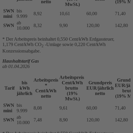
netto
(19% Mw
MwSt.)
SWN
bis
8,92
10,61
60,00
71,40
mini
9.999
ab
SWN
8,32
9,90
120,00
142,80
10.000
* Der Arbeitspreis beinhaltet 0,550 Cent/kWh Erdgassteuer,
1,179 Cent/kWh CO
-Umlage sowie 0,220 Cent/kWh
2
Konzessionsabgabe.
Haushaltstarif Gas
ab 01.04.2026
Arbeitspreis
Arbeitspreis
Grundp
bis
Cent/kWh
Grundpreis
*
EUR/jäh
Tarif
kWh
brutto
EUR/jährlich
Cent/kWh
brutt
jährlich
(19%
netto
netto
(19% Mw
MwSt.)
SWN
bis
8,08
9,61
60,00
71,40
mini
9.999
ab
SWN
7,48
8,90
120,00
142,80
10.000