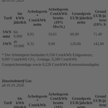
ab 01.07.2025
Arbeitspreis
Arbeitspreis
Grundp
bis
Cent/kWh
Grundpreis
*
EUR/jäh
Tarif
kWh
brutto
EUR/jährlich
Cent/kWh
brutt
jährlich
(19%
netto
netto
(19% Mw
MwSt.)
SWN
bis
8,92
10,61
60,00
71,40
mini
9.999
ab
SWN
8,32
9,90
120,00
142,80
10.000
* Der Arbeitspreis beinhaltet 0,550 Cent/kWh Erdgassteuer,
0,997 Cent/kWh CO
-Umlage, 0,289 Cent/kWh
2
Gasspeicherumlage sowie 0,220 Cent/kWh Konzessionsabgabe.
Haushaltstarif Gas
ab 01.01.2026
Arbeitspreis
Arbeitspreis
Grundp
bis
Cent/kWh
Grundpreis
*
EUR/jäh
Tarif
kWh
brutto
EUR/jährlich
Cent/kWh
brutt
jährlich
(19%
netto