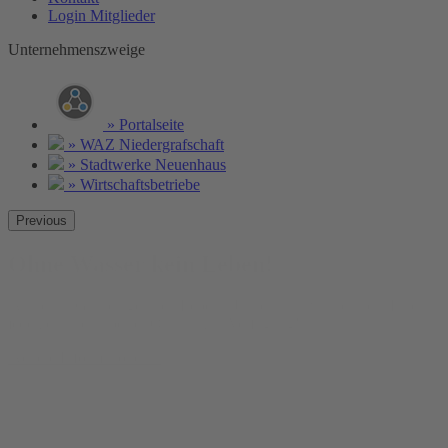
Login Mitglieder
Unternehmenszweige
» Portalseite
» WAZ Niedergrafschaft
» Stadtwerke Neuenhaus
» Wirtschaftsbetriebe
Previous
Ohne Wasser kein Leben!
Wasser ist Grundlage allen Lebens. Unser Trinkwasser steht Ihnen
jederzeit und in bester Qualität zur Verfügung!
Weitere Informationen »