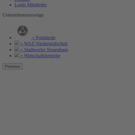
Login Mitglieder
Unternehmenszweige
» Portalseite
» WAZ Niedergrafschaft
» Stadtwerke Neuenhaus
» Wirtschaftsbetriebe
Previous
Ohne Wasser kein Leben!
Wasser ist Grundlage allen Lebens. Unser Trinkwasser steht Ihnen
jederzeit und in bester Qualität zur Verfügung!
Weitere Informationen »