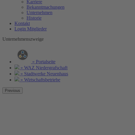
Karriere
Bekanntmachungen
Unternehmen
Historie
Kontakt
Login Mitglieder
Unternehmenszweige
» Portalseite
» WAZ Niedergrafschaft
» Stadtwerke Neuenhaus
» Wirtschaftsbetriebe
Previous
Ohne Wasser kein Leben!
Wasser ist Grundlage allen Lebens. Unser Trinkwasser steht Ihnen
jederzeit und in bester Qualität zur Verfügung!
Weitere Informationen »